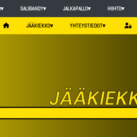
O
▾
SALIBANDY
▾
JALKAPALLO
▾
HIIHTO
▾
JÄÄKIEKKO
▾
YHTEYSTIEDOT
▾