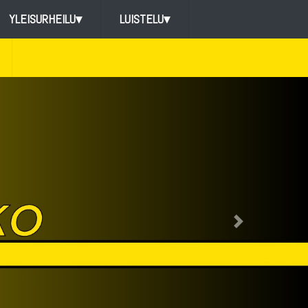
YLEISURHEILU
▾
LUISTELU
▾
Next