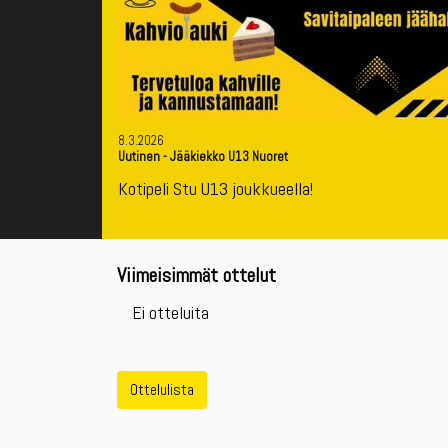
8.3.2026
Uutinen
-
Jääkiekko U13 Nuoret
Kotipeli Stu U13 joukkueella!
Viimeisimmät ottelut
Ei otteluita
Ottelulista