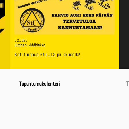
8.2.2026
Uutinen
-
Jääkiekko
Koti turnaus Stu U13 joukkueella!
Tapahtumakalenteri
T