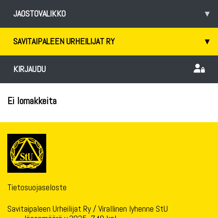
JAOSTOVALIKKO
▾
SAVITAIPALEEN URHEILIJAT RY
▾
KIRJAUDU
Ei lomakkeita
Tietosuojaseloste
Savitaipaleen Urheilijat Ry / Virallinen lyhenne StU