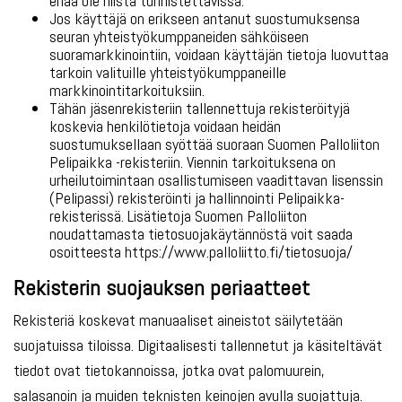
enää ole niistä tunnistettavissa.
Jos käyttäjä on erikseen antanut suostumuksensa
seuran yhteistyökumppaneiden sähköiseen
suoramarkkinointiin, voidaan käyttäjän tietoja luovuttaa
tarkoin valituille yhteistyökumppaneille
markkinointitarkoituksiin.
Tähän jäsenrekisteriin tallennettuja rekisteröityjä
koskevia henkilötietoja voidaan heidän
suostumuksellaan syöttää suoraan Suomen Palloliiton
Pelipaikka -rekisteriin. Viennin tarkoituksena on
urheilutoimintaan osallistumiseen vaadittavan lisenssin
(Pelipassi) rekisteröinti ja hallinnointi Pelipaikka-
rekisterissä. Lisätietoja Suomen Palloliiton
noudattamasta tietosuojakäytännöstä voit saada
osoitteesta https://www.palloliitto.fi/tietosuoja/
Rekisterin suojauksen periaatteet
Rekisteriä koskevat manuaaliset aineistot säilytetään
suojatuissa tiloissa. Digitaalisesti tallennetut ja käsiteltävät
tiedot ovat tietokannoissa, jotka ovat palomuurein,
salasanoin ja muiden teknisten keinojen avulla suojattuja.