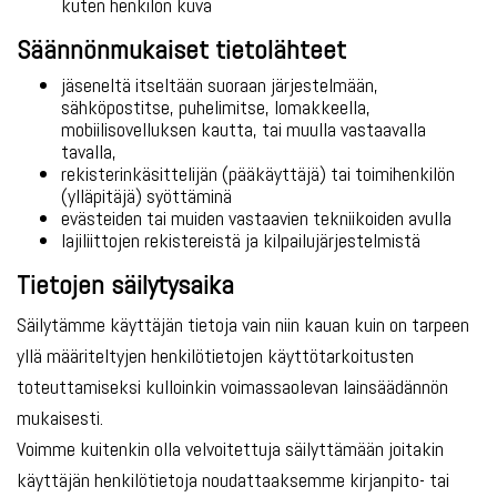
kuten henkilön kuva
Säännönmukaiset tietolähteet
jäseneltä itseltään suoraan järjestelmään,
sähköpostitse, puhelimitse, lomakkeella,
mobiilisovelluksen kautta, tai muulla vastaavalla
tavalla,
rekisterinkäsittelijän (pääkäyttäjä) tai toimihenkilön
(ylläpitäjä) syöttäminä
evästeiden tai muiden vastaavien tekniikoiden avulla
lajiliittojen rekistereistä ja kilpailujärjestelmistä
Tietojen säilytysaika
Säilytämme käyttäjän tietoja vain niin kauan kuin on tarpeen
yllä määriteltyjen henkilötietojen käyttötarkoitusten
toteuttamiseksi kulloinkin voimassaolevan lainsäädännön
mukaisesti.
Voimme kuitenkin olla velvoitettuja säilyttämään joitakin
käyttäjän henkilötietoja noudattaaksemme kirjanpito- tai