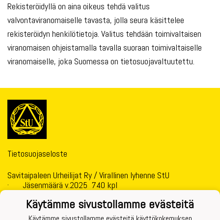
Rekisteröidyllä on aina oikeus tehdä valitus
valvontaviranomaiselle tavasta, jolla seura käsittelee
rekisteröidyn henkilötietoja. Valitus tehdään toimivaltaisen
viranomaisen ohjeistamalla tavalla suoraan toimivaltaiselle
viranomaiselle, joka Suomessa on tietosuojavaltuutettu.
Tietosuojaseloste
Savitaipaleen Urheilijat Ry / Virallinen lyhenne StU
· Jäsenmäärä v.2025 740 kpl
· Yhdistysrekisterinumero 11.877
Käytämme sivustollamme evästeitä
· Y-tunnus 1460147-2
· Pankkitilin Nro: FI32 5415 0040 0049 11
Käytämme sivustollamme evästeitä käyttökokemuksen