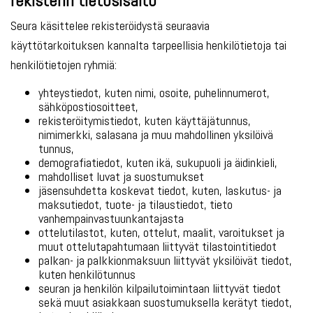
rekisterin tietosisältö
Seura käsittelee rekisteröidystä seuraavia
käyttötarkoituksen kannalta tarpeellisia henkilötietoja tai
henkilötietojen ryhmiä:
yhteystiedot, kuten nimi, osoite, puhelinnumerot,
sähköpostiosoitteet,
rekisteröitymistiedot, kuten käyttäjätunnus,
nimimerkki, salasana ja muu mahdollinen yksilöivä
tunnus,
demografiatiedot, kuten ikä, sukupuoli ja äidinkieli,
mahdolliset luvat ja suostumukset
jäsensuhdetta koskevat tiedot, kuten, laskutus- ja
maksutiedot, tuote- ja tilaustiedot, tieto
vanhempainvastuunkantajasta
ottelutilastot, kuten, ottelut, maalit, varoitukset ja
muut ottelutapahtumaan liittyvät tilastointitiedot
palkan- ja palkkionmaksuun liittyvät yksilöivät tiedot,
kuten henkilötunnus
seuran ja henkilön kilpailutoimintaan liittyvät tiedot
sekä muut asiakkaan suostumuksella kerätyt tiedot,