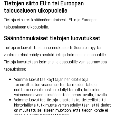
Tietojen siirto EU:n tai Euroopan
talousalueen ulkopuolelle
Tietoja ei siirretä säännönmukaisesti EU:n ja Euroopan
talousalueen ulkopuolelle.
Säännönmukaiset tietojen luovutukset
Tietoja ei luovuteta säännönmukaisesti. Seura ei myy tai
vuokraa rekisteröidyn henkilötietoja kolmansille osapuolille.
Tietoja luovutetaan kolmansille osapuolille vain seuraavissa
tapauksissa:
Voimme luovuttaa käyttäjän henkilötietoja
toimivaltaisten viranomaisten tai muiden tahojen
esittämien vaatimusten edellyttämällä, kulloinkin
voimassaolevaan lainsäädäntöön perustuvalla, tavalla.
Voimme luovuttaa tietoja tilastollista, tieteellistä tai
historiallista tutkimusta varten edellyttäen, että tiedot
on muutettu sellaiseen muotoon, että tiedon kohde ei