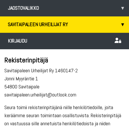
JAOSTOVALIKKO
▾
SAVITAIPALEEN URHEILIJAT RY
▾
KIRJAUDU
Rekisterinpitäjä
Savitaipaleen Urheilijat Ry 1460147-2
Jonni Myyräntie 1
54800 Savitaipale
savitaipaleen.urheilijat@outlook.com
Seura toimii rekisterinpitäjänä niille henkilötiedoille, joita
keräämme seuran toimintaan osallistuvista. Rekisterinpitäjä
on vastuussa sille annetuista henkilötiedoista ja niiden