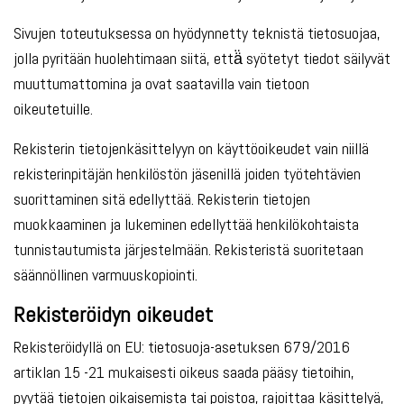
Sivujen toteutuksessa on hyödynnetty teknistä tietosuojaa,
jolla pyritään huolehtimaan siitä, että̈ syötetyt tiedot säilyvät
muuttumattomina ja ovat saatavilla vain tietoon
oikeutetuille.
Rekisterin tietojenkäsittelyyn on käyttöoikeudet vain niillä
rekisterinpitäjän henkilöstön jäsenillä joiden työtehtävien
suorittaminen sitä edellyttää. Rekisterin tietojen
muokkaaminen ja lukeminen edellyttää henkilökohtaista
tunnistautumista järjestelmään. Rekisteristä suoritetaan
säännöllinen varmuuskopiointi.
Rekisteröidyn oikeudet
Rekisteröidyllä on EU: tietosuoja-asetuksen 679/2016
artiklan 15 -21 mukaisesti oikeus saada pääsy tietoihin,
pyytää tietojen oikaisemista tai poistoa, rajoittaa käsittelyä,