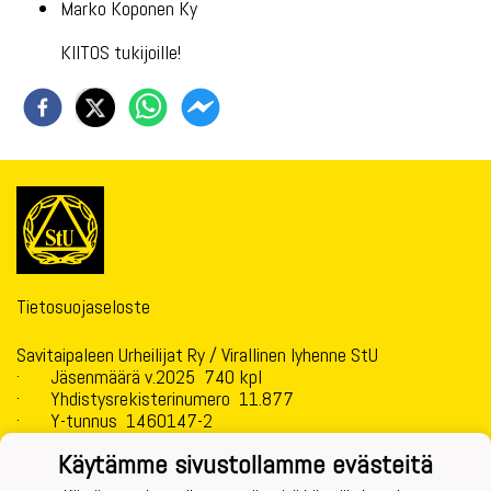
Marko Koponen Ky
KIITOS tukijoille!
Tietosuojaseloste
Savitaipaleen Urheilijat Ry / Virallinen lyhenne StU
· Jäsenmäärä v.2025 740 kpl
· Yhdistysrekisterinumero 11.877
· Y-tunnus 1460147-2
· Pankkitilin Nro: FI32 5415 0040 0049 11
Käytämme sivustollamme evästeitä
· Perustettu 24.3.1915