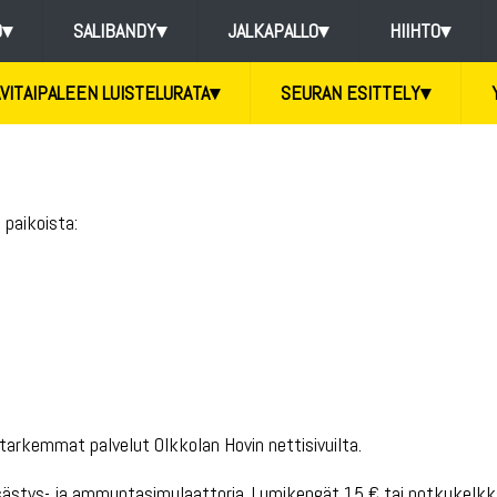
O
▾
SALIBANDY
▾
JALKAPALLO
▾
HIIHTO
▾
VITAIPALEEN LUISTELURATA
▾
SEURAN ESITTELY
▾
 paikoista:
tarkemmat palvelut Olkkolan Hovin nettisivuilta.
sästys- ja ammuntasimulaattoria. Lumikengät 15 € tai potkukelkka