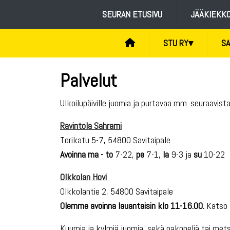
SEURAN ETUSIVU
JÄÄKIEKK
STU RY
▾
SA
Palvelut
Ulkoilupäiville juomia ja purtavaa mm. seuraavista
Ravintola Sahrami
Torikatu 5-7, 54800 Savitaipale
Avoinna ma - to
7-22,
pe
7-1,
la
9-3 ja
su
10-22
Olkkolan Hovi
Olkkolantie 2, 54800 Savitaipale
Olemme avoinna lauantaisin klo 11-16.00.
Katso 
Kuumia ja kylmiä juomia, sekä pakopeliä tai met