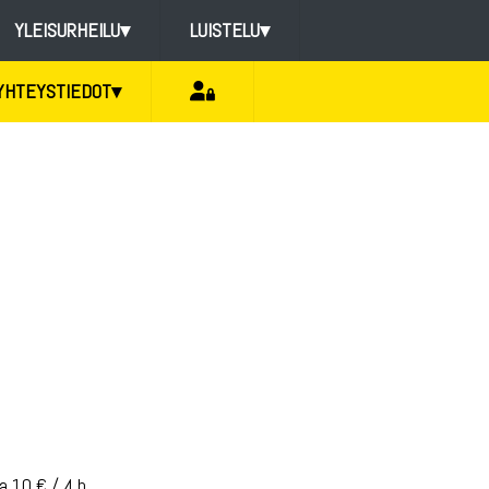
YLEISURHEILU
▾
LUISTELU
▾
YHTEYSTIEDOT
▾
 10 € / 4 h.