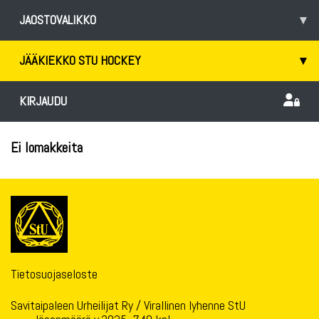
JAOSTOVALIKKO
▾
JÄÄKIEKKO STU HOCKEY
▾
KIRJAUDU
Ei lomakkeita
Tietosuojaseloste
Savitaipaleen Urheilijat Ry / Virallinen lyhenne StU