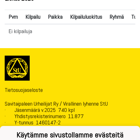
Pvm
Kilpailu
Paikka
Kilpailuluokitus
Ryhmä
Tul
Ei kilpailuja
Tietosuojaseloste
Savitaipaleen Urheilijat Ry / Virallinen lyhenne StU
· Jäsenmäärä v.2025 740 kpl
· Yhdistysrekisterinumero 11.877
· Y-tunnus 1460147-2
· Pankkitilin Nro: FI32 5415 0040 0049 11
Käytämme sivustollamme evästeitä
· Perustettu 24.3.1915