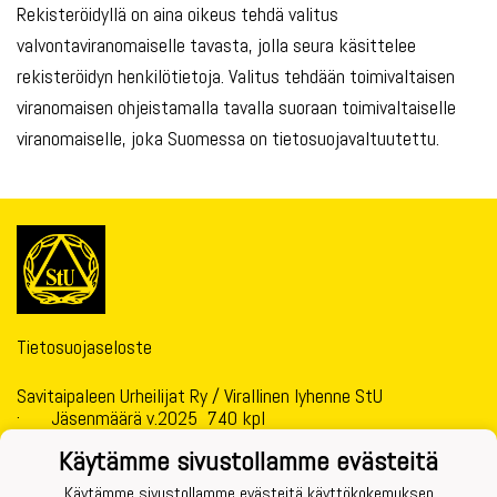
Rekisteröidyllä on aina oikeus tehdä valitus
valvontaviranomaiselle tavasta, jolla seura käsittelee
rekisteröidyn henkilötietoja. Valitus tehdään toimivaltaisen
viranomaisen ohjeistamalla tavalla suoraan toimivaltaiselle
viranomaiselle, joka Suomessa on tietosuojavaltuutettu.
Tietosuojaseloste
Savitaipaleen Urheilijat Ry / Virallinen lyhenne StU
· Jäsenmäärä v.2025 740 kpl
· Yhdistysrekisterinumero 11.877
Käytämme sivustollamme evästeitä
· Y-tunnus 1460147-2
· Pankkitilin Nro: FI32 5415 0040 0049 11
Käytämme sivustollamme evästeitä käyttökokemuksen