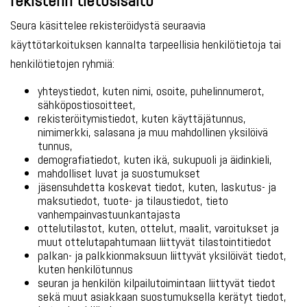
rekisterin tietosisältö
Seura käsittelee rekisteröidystä seuraavia
käyttötarkoituksen kannalta tarpeellisia henkilötietoja tai
henkilötietojen ryhmiä:
yhteystiedot, kuten nimi, osoite, puhelinnumerot,
sähköpostiosoitteet,
rekisteröitymistiedot, kuten käyttäjätunnus,
nimimerkki, salasana ja muu mahdollinen yksilöivä
tunnus,
demografiatiedot, kuten ikä, sukupuoli ja äidinkieli,
mahdolliset luvat ja suostumukset
jäsensuhdetta koskevat tiedot, kuten, laskutus- ja
maksutiedot, tuote- ja tilaustiedot, tieto
vanhempainvastuunkantajasta
ottelutilastot, kuten, ottelut, maalit, varoitukset ja
muut ottelutapahtumaan liittyvät tilastointitiedot
palkan- ja palkkionmaksuun liittyvät yksilöivät tiedot,
kuten henkilötunnus
seuran ja henkilön kilpailutoimintaan liittyvät tiedot
sekä muut asiakkaan suostumuksella kerätyt tiedot,