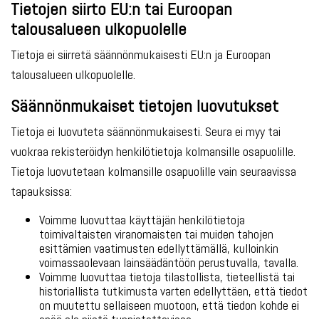
Tietojen siirto EU:n tai Euroopan
talousalueen ulkopuolelle
Tietoja ei siirretä säännönmukaisesti EU:n ja Euroopan
talousalueen ulkopuolelle.
Säännönmukaiset tietojen luovutukset
Tietoja ei luovuteta säännönmukaisesti. Seura ei myy tai
vuokraa rekisteröidyn henkilötietoja kolmansille osapuolille.
Tietoja luovutetaan kolmansille osapuolille vain seuraavissa
tapauksissa:
Voimme luovuttaa käyttäjän henkilötietoja
toimivaltaisten viranomaisten tai muiden tahojen
esittämien vaatimusten edellyttämällä, kulloinkin
voimassaolevaan lainsäädäntöön perustuvalla, tavalla.
Voimme luovuttaa tietoja tilastollista, tieteellistä tai
historiallista tutkimusta varten edellyttäen, että tiedot
on muutettu sellaiseen muotoon, että tiedon kohde ei