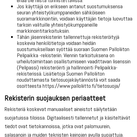
enää ole niistä tunnistettavissa.
Jos käyttäjä on erikseen antanut suostumuksensa
seuran yhteistyökumppaneiden sähköiseen
suoramarkkinointiin, voidaan käyttäjän tietoja luovuttaa
tarkoin valituille yhteistyökumppaneille
markkinointitarkoituksiin.
Tähän jäsenrekisteriin tallennettuja rekisteröityjä
koskevia henkilötietoja voidaan heidän
suostumuksellaan syöttää suoraan Suomen Palloliiton
Pelipaikka -rekisteriin. Viennin tarkoituksena on
urheilutoimintaan osallistumiseen vaadittavan lisenssin
(Pelipassi) rekisteröinti ja hallinnointi Pelipaikka-
rekisterissä. Lisätietoja Suomen Palloliiton
noudattamasta tietosuojakäytännöstä voit saada
osoitteesta https://www.palloliitto.fi/tietosuoja/
Rekisterin suojauksen periaatteet
Rekisteriä koskevat manuaaliset aineistot säilytetään
suojatuissa tiloissa. Digitaalisesti tallennetut ja käsiteltävät
tiedot ovat tietokannoissa, jotka ovat palomuurein,
salasanoin ja muiden teknisten keinojen avulla suojattuja.