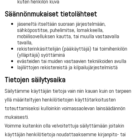
kuten henkilön kuva
Säännönmukaiset tietolähteet
jäseneltä itseltään suoraan järjestelmään,
sähköpostitse, puhelimitse, lomakkeella,
mobiilisovelluksen kautta, tai muulla vastaavalla
tavalla,
rekisterinkäsittelijän (pääkäyttäjä) tai toimihenkilön
(ylläpitäjä) syöttäminä
evästeiden tai muiden vastaavien tekniikoiden avulla
lajiliittojen rekistereistä ja kilpailujärjestelmistä
Tietojen säilytysaika
Säilytämme käyttäjän tietoja vain niin kauan kuin on tarpeen
yllä määriteltyjen henkilötietojen käyttötarkoitusten
toteuttamiseksi kulloinkin voimassaolevan lainsäädännön
mukaisesti.
Voimme kuitenkin olla velvoitettuja säilyttämään joitakin
käyttäjän henkilötietoja noudattaaksemme kirjanpito- tai