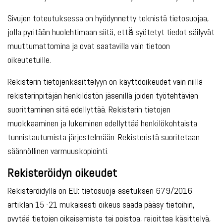
Sivujen toteutuksessa on hyödynnetty teknistä tietosuojaa,
jolla pyritään huolehtimaan siitä, että̈ syötetyt tiedot säilyvät
muuttumattomina ja ovat saatavilla vain tietoon
oikeutetuille.
Rekisterin tietojenkäsittelyyn on käyttöoikeudet vain niillä
rekisterinpitäjän henkilöstön jäsenillä joiden työtehtävien
suorittaminen sitä edellyttää. Rekisterin tietojen
muokkaaminen ja lukeminen edellyttää henkilökohtaista
tunnistautumista järjestelmään. Rekisteristä suoritetaan
säännöllinen varmuuskopiointi.
Rekisteröidyn oikeudet
Rekisteröidyllä on EU: tietosuoja-asetuksen 679/2016
artiklan 15 -21 mukaisesti oikeus saada pääsy tietoihin,
pyytää tietojen oikaisemista tai poistoa, rajoittaa käsittelyä,