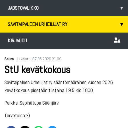
JAOSTOVALIKKO
▾
SAVITAIPALEEN URHEILIJAT RY
▾
KIRJAUDU
Seura
Julkaistu
:
07.05.2026
21.09
StU kevätkokous
Savitaipaleen Urheilijat ry sääntömääräinen vuoden 2026
kevätkokous pidetään tiistaina 19.5 klo 1800.
Paikka: Säpinätupa Säänjärvi
Tervetuloa :-)